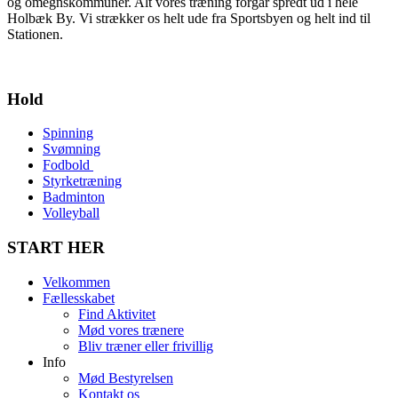
og omegnskommuner. Alt vores træning forgår spredt ud i hele
Holbæk By. Vi strækker os helt ude fra Sportsbyen og helt ind til
Stationen.
Hold
Spinning
Svømning
Fodbold
Styrketræning
Badminton
Volleyball
START HER
Velkommen
Fællesskabet
Find Aktivitet
Mød vores trænere
Bliv træner eller frivillig
Info
Mød Bestyrelsen
Kontakt os