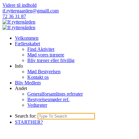
Videre til indhold
if.ryttergaarden@gmaill.com
72 36 31 87
Velkommen
Fællesskabet
Find Aktivitet
Mød vores trænere
Bliv træner eller frivillig
Info
Mød Bestyrelsen
Kontakt os
Bliv Medlem
Andet
Generalforsamlings referater
Bestyrelsesmøder ref.
Vedtægter
Search for:
STARTHER?